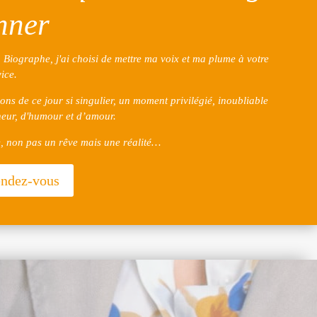
nner
 Biographe, j'ai choisi de mettre ma voix et ma plume à votre
ice.
ns de ce jour si singulier, un moment privilégié, inoubliable
heur, d'humour et d’amour.
, non pas un rêve mais une réalité…
endez-vous