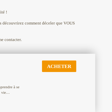
ité !
vous découvrirez comment déceler que VOUS
me contacter.
ACHETER
pprendre à se
sa vie…