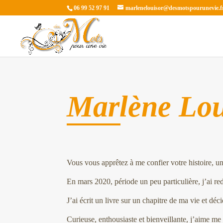
06 99 52 97 91
marlenelouisor@desmotspourunevie.f
Marlène Lou
Vous vous apprêtez à me confier votre histoire, un
En mars 2020, période un peu particulière, j’ai red
J’ai écrit un livre sur un chapitre de ma vie et dé
Curieuse, enthousiaste et bienveillante, j’aime me